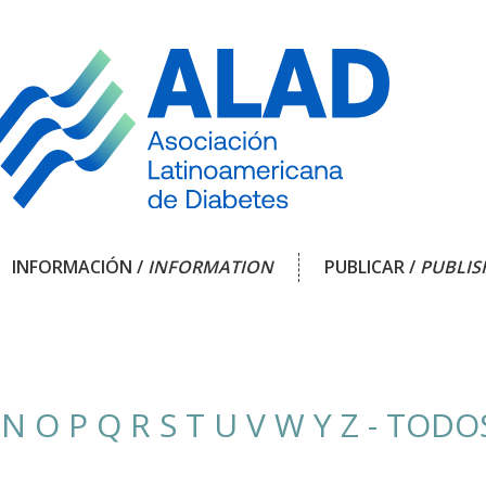
INFORMACIÓN /
INFORMATION
PUBLICAR /
PUBLIS
N
O
P
Q
R
S
T
U
V
W
Y
Z
- TODO