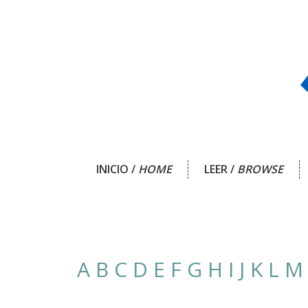
INICIO /
HOME
LEER /
BROWSE
A
B
C
D
E
F
G
H
I
J
K
L
M